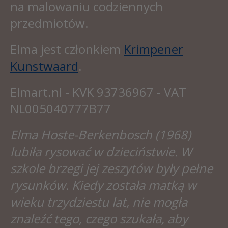
na malowaniu codziennych
przedmiotów.
Elma jest członkiem
Krimpener
Kunstwaard
.
Elmart.nl - KVK 93736967 - VAT
NL005040777B77
Elma Hoste-Berkenbosch (1968)
lubiła rysować w dzieciństwie. W
szkole brzegi jej zeszytów były pełne
rysunków. Kiedy została matką w
wieku trzydziestu lat, nie mogła
znaleźć tego, czego szukała, aby