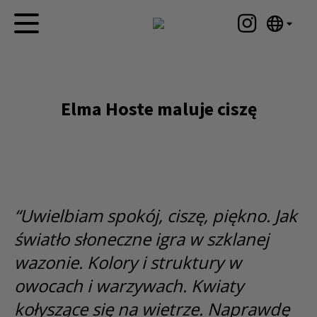
English
Strona główna
Nederlands
Español
Dzieła sztuki
Elma Hoste maluje ciszę
Português
Aktualności
汉语/中文
العربية
O mnie
Русский
Kontakt
日本語
“Uwielbiam spokój, ciszę, piękno. Jak
Deutsch
światło słoneczne igra w szklanej
Français
Italiano
wazonie. Kolory i struktury w
Polski
owocach i warzywach. Kwiaty
Ελληνικά
kołyszące się na wietrze. Naprawdę
Svenska