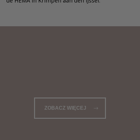
de HEMA in Krimpen aan den IJssel.
ZOBACZ WIĘCEJ