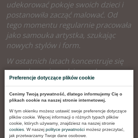
udekorować pokoje swoich dzieci i
postanowiła zacząć malować. Od
tego momentu regularnie pracowała
jako samouka artystka, szukając
nowych stylów i form.
W ostatnich latach koncentruje się
na malowaniu codziennych
Preferencje dotyczące plików cookie
przedmiotów.
Cenimy Twoją prywatność, dlatego informujemy Cię o
Elma mieszka w Holandii i jest
plikach cookie na naszej stronie internetowej.
członkiem kolektywu artystycznego
W tym okienku możesz ustawić swoje preferencje dotyczące
'
Krimpener Kunstwaard
'.
plików cookie. Więcej informacji o różnych typach plików
cookie, których używamy, znajdziesz na naszej stronie
cookies
. W naszej
polityce prywatności
możesz przeczytać,
jak przetwarzamy Twoje dane osobowe.