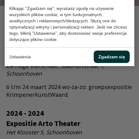
Klikając "Zgadzam się", wyrażasz zgodę na używanie
wszystkich plików cookie, w tym funkcjonalnych,
analitycznych i reklamowych/śledzących. Służą one do
optymalizacji witryny i personalizacji reklam. Jeśli nie chcesz
DOŚWIADCZENIE
tego, kliknij "Ustawienia", aby dostosować swoje preferencje
dotyczące plików cookie.
2024 - 2024
Expositie Nature Matters
Ustawienia
Zgadzam się
De Hoge Vierschaar, Stadhuisstraat 1,
Schoonhoven
6 t/m 24 maart 2024 wo-za-zo: groepsexpositie
KrimpenerKunstWaard.
2024 - 2024
Expositie Arto Theater
Het Klooster 5, Schoonhoven